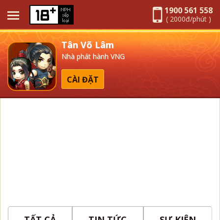
1900 561 558
( 2000đ/phút )
Tân Võ Lâm
Nhà phát hành VNG
CÀI ĐẶT
TẤT CẢ
TIN TỨC
SỰ KIỆN